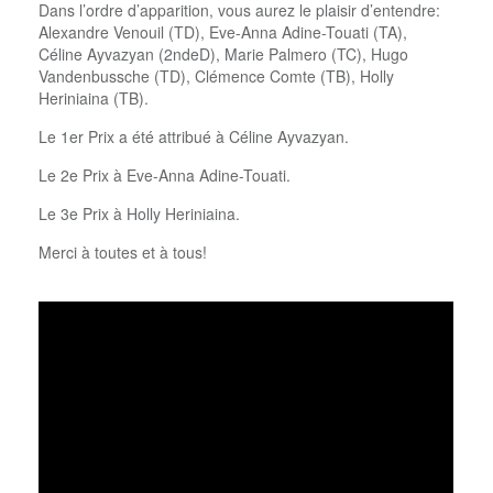
Dans l’ordre d’apparition, vous aurez le plaisir d’entendre:
Alexandre Venouil (TD), Eve-Anna Adine-Touati (TA),
Céline Ayvazyan (2ndeD), Marie Palmero (TC), Hugo
Vandenbussche (TD), Clémence Comte (TB), Holly
Heriniaina (TB).
Le 1er Prix a été attribué à Céline Ayvazyan.
Le 2e Prix à Eve-Anna Adine-Touati.
Le 3e Prix à Holly Heriniaina.
Merci à toutes et à tous!