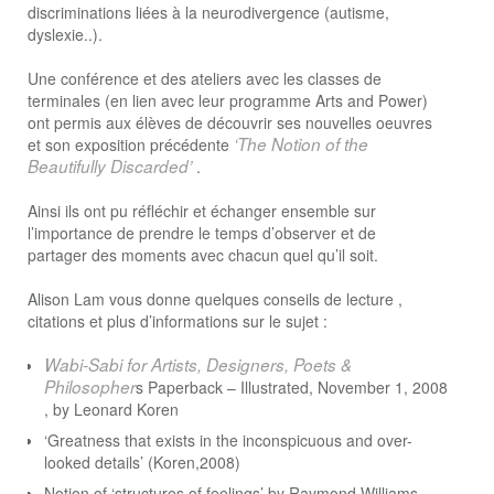
discriminations liées à la neurodivergence (autisme,
dyslexie..).
Une conférence et des ateliers avec les classes de
terminales (en lien avec leur programme Arts and Power)
ont permis aux élèves de découvrir ses nouvelles oeuvres
‘The Notion of the
et son exposition précédente
Beautifully Discarded’
.
Ainsi ils ont pu réfléchir et échanger ensemble sur
l’importance de prendre le temps d’observer et de
partager des moments avec chacun quel qu’il soit.
Alison Lam vous donne quelques conseils de lecture ,
citations et plus d’informations sur le sujet :
Wabi-Sabi for Artists, Designers, Poets &
Philosopher
s Paperback – Illustrated, November 1, 2008
, by Leonard Koren
‘Greatness that exists in the inconspicuous and over-
looked details’ (Koren,2008)
Notion of ‘structures of feelings’ by Raymond Williams