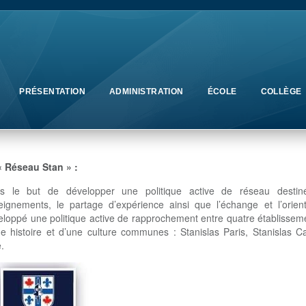
PRÉSENTATION
ADMINISTRATION
ÉCOLE
COLLÈGE
« Réseau Stan » :
s le but de développer une politique active de réseau destin
eignements, le partage d’expérience ainsi que l’échange et l’orien
eloppé une politique active de rapprochement entre quatre établissem
ne histoire et d’une culture communes : Stanislas Paris, Stanislas C
.