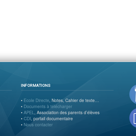
INFORMATIONS
•
Ecole Directe
, Notes, Cahier de texte…
•
Documents à télécharger
•
APEL
, Association des parents d’élèves
•
CDI
, portail documentaire
•
Nous contacter